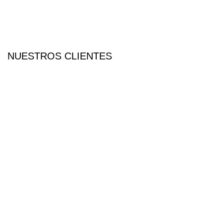
Ver más
ASA RIÑÓN
NUESTROS CLIENTES
Ver más
COCHABAMBA
AGAVE